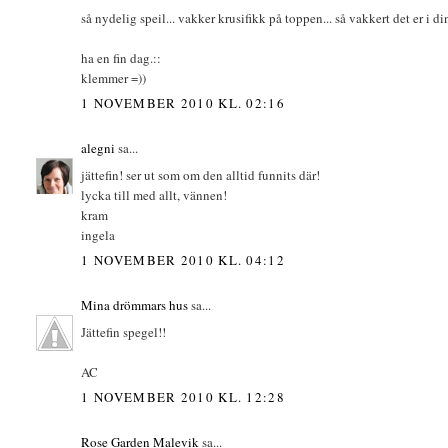
så nydelig speil... vakker krusifikk på toppen... så vakkert det er i di
ha en fin dag.::
klemmer =))
1 NOVEMBER 2010 KL. 02:16
alegni
sa...
jättefin! ser ut som om den alltid funnits där!
lycka till med allt, vännen!
kram
ingela
1 NOVEMBER 2010 KL. 04:12
Mina drömmars hus
sa...
Jättefin spegel!!
AC
1 NOVEMBER 2010 KL. 12:28
Rose Garden Malevik
sa...