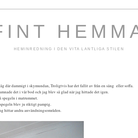
FINT HEMM
HEMINREDNING I DEN VITA LANTLIGA STILEN
låg där dammigt i skymundan, Troligtvis har det fallit av från en säng eller soffa.
nade det i vår bod och jag blev så glad när jag hittade det igen.
på spegeln i matrummet.
, spegeln blev ju riktigt pampig.
ting hittar andra användningsområden.