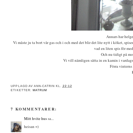
Annars har helge
Vi måste ju ta bort vår gas och i och med det blir det lite nytt i köket, spi
vad en liten spis för med 
Och nu tidigt på m
Vi vill nämligen sätta in en kamin i vardag
Förra vinterns 
UPPLAGD AV
ANN-CATRIN
KL.
22:12
ETIKETTER:
MATRUM
7 KOMMENTARER:
Mitt hvite hus
sa...
heisan =)