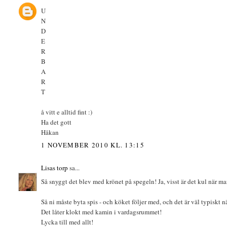
U
N
D
E
R
B
A
R
T
å vitt e alltid fint :)
Ha det gott
Håkan
1 NOVEMBER 2010 KL. 13:15
Lisas torp
sa...
Så snyggt det blev med krönet på spegeln! Ja, visst är det kul när m
Så ni måste byta spis - och köket följer med, och det är väl typiskt 
Det låter klokt med kamin i vardagsrummet!
Lycka till med allt!