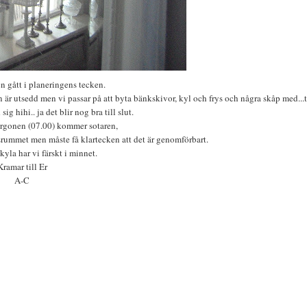
n gått i planeringens tecken.
sen är utsedd men vi passar på att byta bänkskivor, kyl och frys och några skåp med...
sig hihi.. ja det blir nog bra till slut.
orgonen (07.00) kommer sotaren,
srummet men måste få klartecken att det är genomförbart.
kyla har vi färskt i minnet.
Kramar till Er
A-C