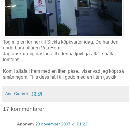
Tog mig en tur ner till Sickla köpkvarter idag. De har den
underbara affären Vita Hem.
Jag önskar mig nästan allt i denna ljuvliga affär..snälla
tomten!!!!
Kom i allafall hem med en liten påse...visar vad jag köpt så
småningom. Tills dess håll till godo med en liten tjuvkik:
Ann-Catrin
kl.
12:39
17 kommentarer:
Anonym
20 november 2007 kl. 01:22